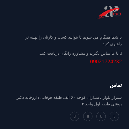
با شما همگام مي شويم تا بتوانيد كسب و كارتان را بهينه تر
راهبري كنيد.
با ما تماس بگيريد و مشاوره رايگان دريافت كنيد.
09021724232
تماس
شیراز بلوار پاسداران کوچه ۶۰ الف طبقه فوقانی داروخانه دکتر
روغنی طبقه اول واحد ۲