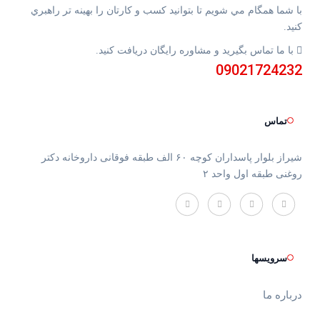
با شما همگام مي شويم تا بتوانيد كسب و كارتان را بهينه تر راهبري
كنيد.
با ما تماس بگيريد و مشاوره رايگان دريافت كنيد.
09021724232
تماس
شیراز بلوار پاسداران کوچه ۶۰ الف طبقه فوقانی داروخانه دکتر
روغنی طبقه اول واحد ۲
سرویسها
درباره ما