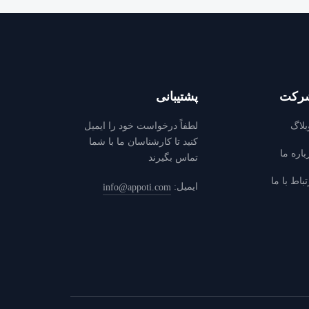
رکت
پشتیبانی
لاگ
لطفاً درخواست خود را ايميل
كنيد تا كارشناسان ما با شما
باره ما
تماس بگيرند
تباط با ما
ایمیل:
info@appoti.com