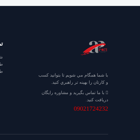
ت
طب
طب
با شما همگام مي شويم تا بتوانيد كسب
و كارتان را بهينه تر راهبري كنيد.
با ما تماس بگيريد و مشاوره رايگان
دريافت كنيد.
09021724232