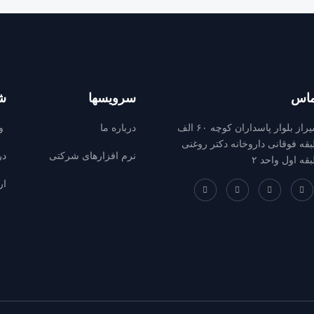
ماس
سرویسها
ش
شیراز بلوار پاسداران کوچه ۶۰ الف
درباره ما
وب
قه فوقانی داروخانه دکتر روغنی
نرم افزارهای شرکتی
در
قه اول واحد ۲
ار