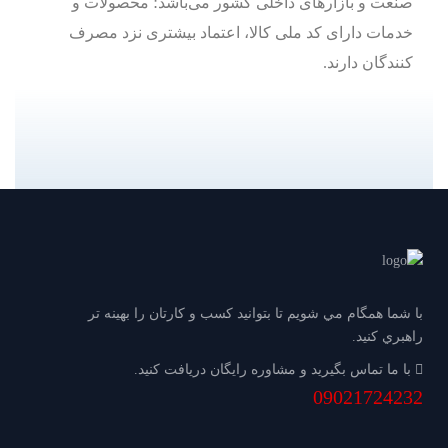
صنعت و بازارهای داخلی کشور می‌باشد؛ ‌محصولات و
خدمات دارای کد ملی کالا، اعتماد بیشتری نزد مصرف
کنندگان دارند.
با شما همگام مي شويم تا بتوانيد كسب و كارتان را بهينه تر
راهبري كنيد.
با ما تماس بگيريد و مشاوره رايگان دريافت كنيد.
09021724232