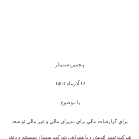
پنجمين سمينار
12 آذرماه 1403
با موضوع
براي گزارشات مالي براي مديران مالي و غير مالي تو سط
شركت تدبير انديش و با همراهي شركت سپيدار سيستم و دفتر