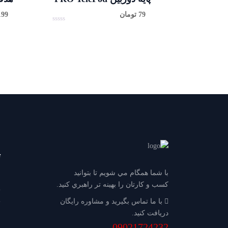
79
تومان
199
0
ا
ز
5
ت
با شما همگام مي شويم تا بتوانيد
كسب و كارتان را بهينه تر راهبري كنيد.
ط
ط
با ما تماس بگيريد و مشاوره رايگان
دريافت كنيد.
09021724232