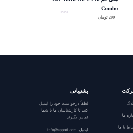
Combo
299
تومان
0
ا
ز
5
کت
پشتیبانی
لاگ
لطفاً درخواست خود را ايميل
كنيد تا كارشناسان ما با شما
اره ما
تماس بگيرند
باط با ما
ایمیل:
info@appoti.com