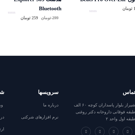
Bluetooth
تومان
0
299
تومان
259
تومان
0
ا
ا
ز
ز
5
5
ماس
سرویسها
شر
شیراز بلوار پاسداران کوچه ۶۰ الف
درباره ما
وب
بقه فوقانی داروخانه دکتر روغنی
نرم افزارهای شرکتی
درب
بقه اول واحد ۲
ارت