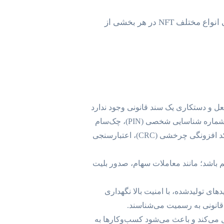
از امضای دیجیتال در دارایی‌های دیجیتال، مانند آثار هنری، موسیقی و ویدئوها، به منظور ایمن‌سازی و ردیابی انواع مختلف NFT در هر بخشی از
عل و دستکاری یک سند قانونی وجود ندارد
و امضا، قانونی و مشروع است. ویژگی امنیت در امضای دیجیتال شامل این موارد است: رمزنگاری نامتقارن، شماره ‌شناسایی شخصی (PIN)، چک‌سام
(Checksum: به بخشی از یک فایل گفته می‌شود که وظیفه آن، حفاظت از تمامی فایل دربرابر تغییرات است)، کد افزونگی چرخشی (CRC)، اعتبارسنجی
هم باشد؛ مانند معاملات سهام، صدور بلیت
 می‌کند که کلیدهای تولیدشده، با امنیت بالا نگهداری
م قانونی به رسمیت می‌شناسند.
ل می‌کند و باعث می‌شود کسب‌وکارها به