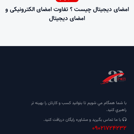
امضای دیجیتال چیست ؟ تفاوت امضای الکترونیکی و
امضای دیجیتال
با شما همگام مي شويم تا بتوانيد كسب و كارتان را بهينه تر
راهبري كنيد.
با ما تماس بگيريد و مشاوره رايگان دريافت كنيد.
09021724232