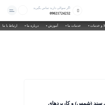
اگر سوالی دارید تماس بگیرید
09021724232
ا و خدمات
خدمات ما
آموزش
درباره ما
ارتباط با ما
ی سند (شمس) و کاربردهای